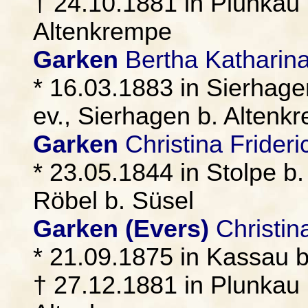
† 24.10.1881 in Plunkau 
Altenkrempe
Garken
Bertha Katharina
* 16.03.1883 in Sierhage
ev., Sierhagen b. Altenk
Garken
Christina Frideri
* 23.05.1844 in Stolpe b
Röbel b. Süsel
Garken (Evers)
Christin
* 21.09.1875 in Kassau 
† 27.12.1881 in Plunkau 