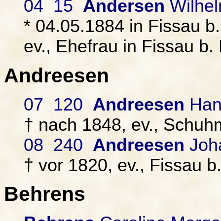
04 15
Andersen
Wilhel
* 04.05.1884 in Fissau b.
ev., Ehefrau in Fissau b.
Andreesen
07 120
Andreesen
Hans
† nach 1848, ev., Schuhm
08 240
Andreesen
Joha
† vor 1820, ev., Fissau b
Behrens