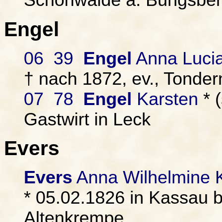
Schönwalde a. Bungsbe
Engel
06 39
Engel
Anna Luci
† nach 1872, ev., Tonder
07 78
Engel
Karsten
* (
Gastwirt in Leck
Evers
Evers
Anna Wilhelmine K
* 05.02.1826 in Kassau b
Altenkrempe