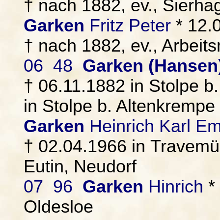
† nach 1882, ev., Sierha
Garken
Fritz Peter
* 12.0
† nach 1882, ev., Arbeit
06 48
Garken (Hansen
† 06.11.1882 in Stolpe b
in Stolpe b. Altenkrempe
Garken
Heinrich Karl Em
† 02.04.1966 in Travemü
Eutin, Neudorf
07 96
Garken
Hinrich
* 
Oldesloe