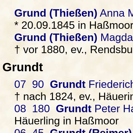
Grund (Thießen)
Anna M
* 20.09.1845 in Haßmoor.
Grund (Thießen)
Magda
† vor 1880, ev., Rendsbu
Grundt
07 90
Grundt
Friederic
† nach 1824, ev., Häuer
08 180
Grundt
Peter H
Häuerling in Haßmoor