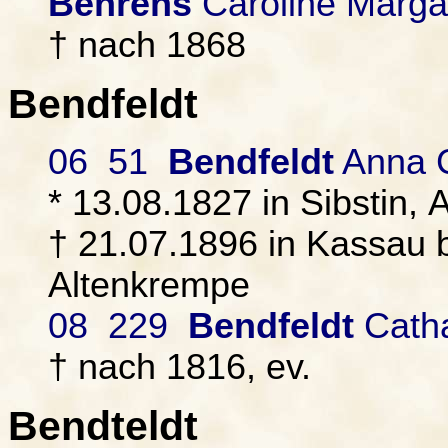
Behrens
Caroline Marga
† nach 1868
Bendfeldt
06 51
Bendfeldt
Anna C
* 13.08.1827 in Sibstin, 
† 21.07.1896 in Kassau b
Altenkrempe
08 229
Bendfeldt
Catha
† nach 1816, ev.
Bendteldt