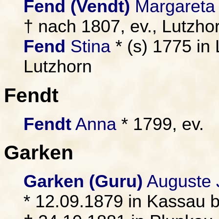
Fend (Vendt)
Margareta
† nach 1807, ev., Lutzho
Fend
Stina
* (s) 1775 in 
Lutzhorn
Fendt
Fendt
Anna
* 1799, ev.
Garken
Garken (Guru)
Auguste J
* 12.09.1879 in Kassau 