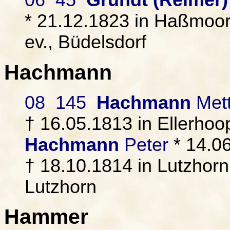
06 45
Grundt (Reimer)
* 21.12.1823 in Haßmoor.
ev., Büdelsdorf
Hachmann
08 145
Hachmann
Met
† 16.05.1813 in Ellerhoop
Hachmann
Peter
* 14.0
† 18.10.1814 in Lutzhorn
Lutzhorn
Hammer