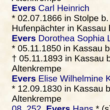
Evers
Carl Heinrich
* 02.07.1866 in Stolpe b.
Hufenpächter in Kassau 
Evers
Dorothea Sophia 
* 05.11.1850 in Kassau b
† 05.11.1893 in Kassau b
Altenkrempe
Evers
Elise Wilhelmine 
* 12.09.1830 in Kassau b
Altenkrempe
08 252
Evers
Hans
* (s