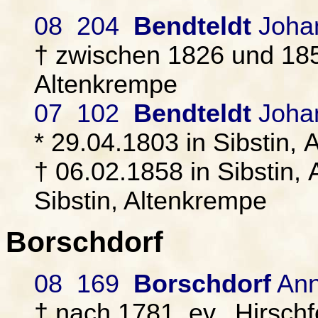
08 204
Bendteldt
Johan
† zwischen 1826 und 1858
Altenkrempe
07 102
Bendteldt
Johan
* 29.04.1803 in Sibstin, 
† 06.02.1858 in Sibstin, 
Sibstin, Altenkrempe
Borschdorf
08 169
Borschdorf
Ann
† nach 1781, ev., Hirschf