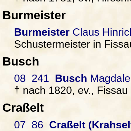
Burmeister
Burmeister
Claus Hinric
Schustermeister in Fissa
Busch
08 241
Busch
Magdalen
† nach 1820, ev., Fissau 
Craßelt
07 86
Craßelt (Krahsel