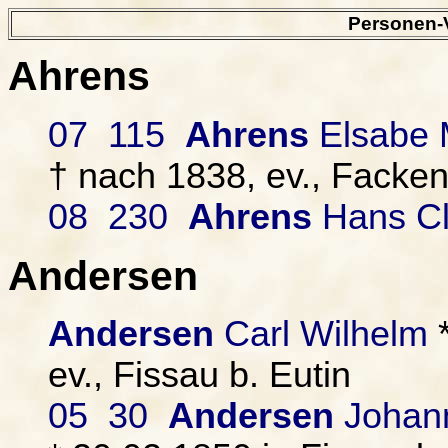
Personen-V
Ahrens
07 115
Ahrens
Elsabe 
† nach 1838, ev., Facke
08 230
Ahrens
Hans C
Andersen
Andersen
Carl Wilhelm
*
ev., Fissau b. Eutin
05 30
Andersen
Johann