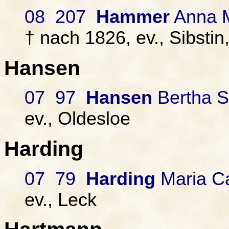
08 207
Hammer
Anna M
† nach 1826, ev., Sibsti
Hansen
07 97
Hansen
Bertha S
ev., Oldesloe
Harding
07 79
Harding
Maria Ca
ev., Leck