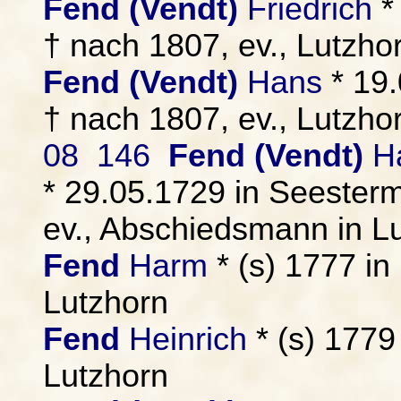
Fend (Vendt)
Friedrich
*
† nach 1807, ev., Lutzho
Fend (Vendt)
Hans
* 19.
† nach 1807, ev., Lutzho
08 146
Fend (Vendt)
Ha
* 29.05.1729 in Seesterm
ev., Abschiedsmann in L
Fend
Harm
* (s) 1777 in
Lutzhorn
Fend
Heinrich
* (s) 1779
Lutzhorn