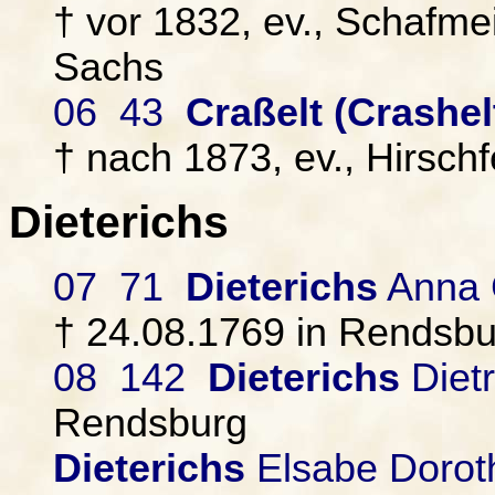
† vor 1832, ev., Schafmei
Sachs
06 43
Craßelt (Crashel
† nach 1873, ev., Hirschf
Dieterichs
07 71
Dieterichs
Anna C
† 24.08.1769 in Rendsbu
08 142
Dieterichs
Dietr
Rendsburg
Dieterichs
Elsabe Dorot