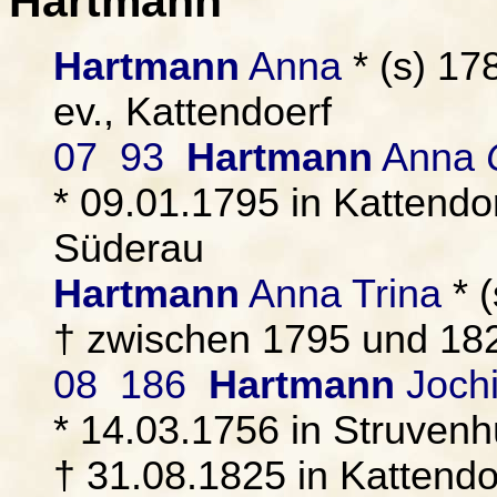
Hartmann
Hartmann
Anna
* (s) 17
ev., Kattendoerf
07 93
Hartmann
Anna
C
* 09.01.1795 in Kattendor
Süderau
Hartmann
Anna Trina
* (
† zwischen 1795 und 1825
08 186
Hartmann
Joch
* 14.03.1756 in Struvenh
† 31.08.1825 in Kattendor